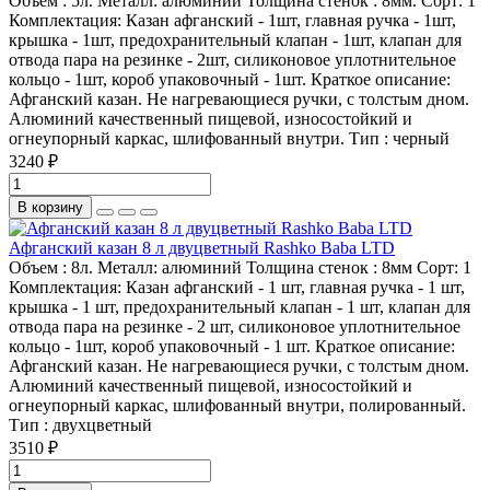
Объем :
5л.
Металл:
алюминий
Толщина стенок :
8мм.
Сорт:
1
Комплектация:
Казан афганский - 1шт, главная ручка - 1шт,
крышка - 1шт, предохранительный клапан - 1шт, клапан для
отвода пара на резинке - 2шт, силиконовое уплотнительное
кольцо - 1шт, короб упаковочный - 1шт.
Краткое описание:
Афганский казан. Не нагревающиеся ручки, с толстым дном.
Алюминий качественный пищевой, износостойкий и
огнеупорный каркас, шлифованный внутри.
Тип :
черный
3240 ₽
В корзину
Афганский казан 8 л двуцветный Rashko Baba LTD
Объем :
8л.
Металл:
алюминий
Толщина стенок :
8мм
Сорт:
1
Комплектация:
Казан афганский - 1 шт, главная ручка - 1 шт,
крышка - 1 шт, предохранительный клапан - 1 шт, клапан для
отвода пара на резинке - 2 шт, силиконовое уплотнительное
кольцо - 1шт, короб упаковочный - 1 шт.
Краткое описание:
Афганский казан. Не нагревающиеся ручки, с толстым дном.
Алюминий качественный пищевой, износостойкий и
огнеупорный каркас, шлифованный внутри, полированный.
Тип :
двухцветный
3510 ₽