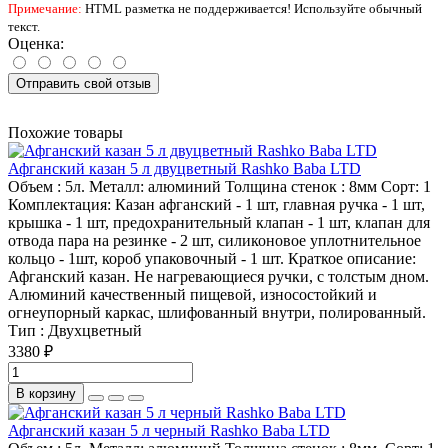
Примечание:
HTML разметка не поддерживается! Используйте обычный
текст.
Оценка:
Отправить свой отзыв
Похожие товары
Афганский казан 5 л двуцветный Rashko Baba LTD
Объем :
5л.
Металл:
алюминий
Толщина стенок :
8мм
Сорт:
1
Комплектация:
Казан афганский - 1 шт, главная ручка - 1 шт,
крышка - 1 шт, предохранительный клапан - 1 шт, клапан для
отвода пара на резинке - 2 шт, силиконовое уплотнительное
кольцо - 1шт, короб упаковочный - 1 шт.
Краткое описание:
Афганский казан. Не нагревающиеся ручки, с толстым дном.
Алюминий качественный пищевой, износостойкий и
огнеупорный каркас, шлифованный внутри, полированный.
Тип :
Двухцветный
3380 ₽
В корзину
Афганский казан 5 л черный Rashko Baba LTD