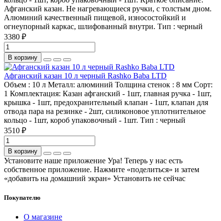
Афганский казан. Не нагревающиеся ручки, с толстым дном.
Алюминий качественный пищевой, износостойкий и
огнеупорный каркас, шлифованный внутри.
Тип :
черный
3380 ₽
В корзину
Афганский казан 10 л черный Rashko Baba LTD
Объем :
10 л
Металл:
алюминий
Толщина стенок :
8 мм
Сорт:
1
Комплектация:
Казан афганский - 1шт, главная ручка - 1шт,
крышка - 1шт, предохранительный клапан - 1шт, клапан для
отвода пара на резинке - 2шт, силиконовое уплотнительное
кольцо - 1шт, короб упаковочный - 1шт.
Тип :
черный
3510 ₽
В корзину
Установите наше приложение
Ура! Теперь у нас есть
собственное приложение. Нажмите «поделиться» и затем
«добавить на домашний экран»
Установить
не сейчас
Покупателю
О магазине