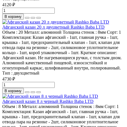
4120 ₽
В корзину
Афганский казан 20 л двуцветный Rashko Baba LTD
Объем :
20
Металл:
алюминий
Толщина стенок :
8мм
Сорт:
1
Комплектация:
Казан афганский - 1шт, главная ручка - 1шт,
крышка - 1шт, предохранительный клапан - 1шт, клапан для
отвода пара на резинке - 2шт, силиконовое уплотнительное
кольцо - 1шт, короб упаковочный - 1шт.
Краткое описание:
Афганский казан. Не нагревающиеся ручки, с толстым дном.
Алюминий качественный пищевой, износостойкий и
огнеупорный каркас, шлифованный внутри, полированный.
Тип :
двухцветный
4730 ₽
В корзину
Афганский казан 8 л черный Rashko Baba LTD
Объем :
8
Металл:
алюминий
Толщина стенок :
8мм
Сорт:
1
Комплектация:
Казан афганский - 1шт, главная ручка - 1шт,
крышка - 1шт, предохранительный клапан - 1шт, клапан для
отвода пара на резинке - 2шт, силиконовое уплотнительное
кольцо - 1шт, короб упаковочный - 1шт.
Краткое описание: